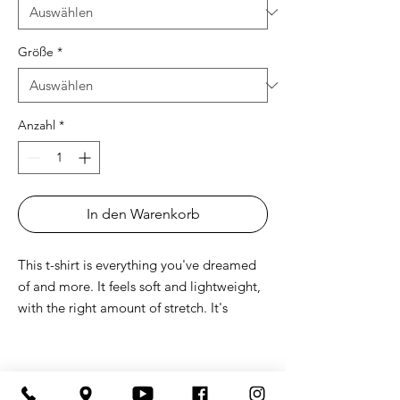
Größe
*
Anzahl
*
In den Warenkorb
This t-shirt is everything you've dreamed 
of and more. It feels soft and lightweight, 
with the right amount of stretch. It's 
comfortable and flattering for both men 
Lust auf einen Kurzurlaub im Park