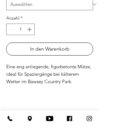
Anzahl
*
In den Warenkorb
Eine eng anliegende, figurbetonte Mütze,
ideal für Spaziergänge bei kälterem
Wetter im Bawsey Country Park.
100% Turbo Acryl
12 "in der Länge
Hypoallergen
Lust auf einen Kurzurlaub im Park
Unisex-Stil
in einem unserer Ferienhäuser?
Forsthaus