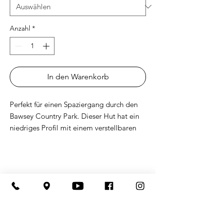
Anzahl
*
In den Warenkorb
Perfekt für einen Spaziergang durch den 
Bawsey Country Park. Dieser Hut hat ein 
niedriges Profil mit einem verstellbaren 
Riemen und einem gebogenen Visier.
 • Twill aus 100% Chino-Baumwolle
 • Unstrukturiert, 6-Panel, flach
Lust auf einen Kurzurlaub im Park
 • 3 ⅛ ”Krone
in einem unserer Ferienhäuser?
 • Verstellbarer Gurt mit antiker Schnalle
Forsthaus
 • Kopfumfang: 20 ½ ”- 21 ⅝”